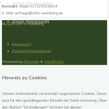
Unsere Öffnungszeiten
Kontakt:
Mobil 0172/3524834
E-Mail: anfrage@ottis-weinberg.de
Unsere Weinauswahl
Nach
©2026 Otti´s Weinberg
oben
Impressum
/
Datenschutzerklärung
/
Powered by
Bravada
&
WordPress
.
Hinweis zu Cookies
Unsere Internetseite verwendet sogenannte Cookies. Diese
sind für den grundlegenden Betrieb der Seite notwenig. Über
den Button "Einstellungen" können Sie diesen