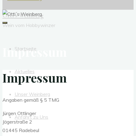
Otti´s Weinberg
Wein vom Hobbywinzer
Impressum
Startseite
Aktuelles
Impressum
Unser Weinberg
Angaben gemäß § 5 TMG
Jürgen Ottlinger
Anfahrt zu Uns
Jägerstraße 2
01445 Radebeul