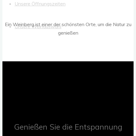
Unsere Öffnungszeiten
Ein Weinberg ist einer der schönsten Orte, um die Natur zu
Unsere Weinauswahl
genießen
Genießen Sie die Entspannung