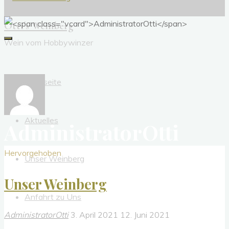
Otti´s Weinberg
Wein vom Hobbywinzer
Startseite
Aktuelles
AdministratorOtti
Hervorgehoben
Unser Weinberg
Unser Weinberg
Anfahrt zu Uns
AdministratorOtti
3. April 2021
12. Juni 2021