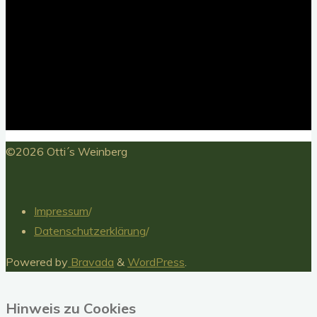
Nach
©2026 Otti´s Weinberg
oben
Impressum
/
Datenschutzerklärung
/
Powered by
Bravada
&
WordPress
.
Hinweis zu Cookies