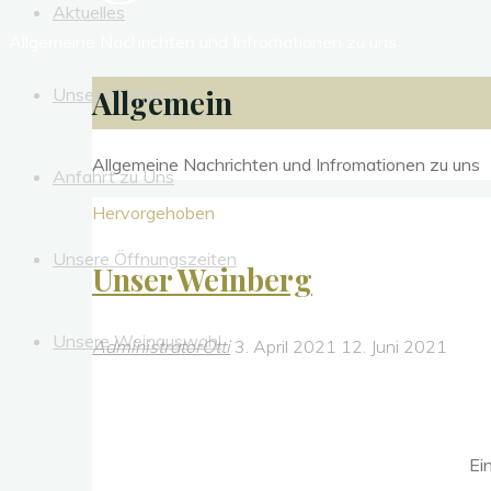
Aktuelles
Allgemeine Nachrichten und Infromationen zu uns
Unser Weinberg
Allgemein
Allgemeine Nachrichten und Infromationen zu uns
Anfahrt zu Uns
Hervorgehoben
Unsere Öffnungszeiten
Unser Weinberg
Unsere Weinauswahl
AdministratorOtti
3. April 2021
12. Juni 2021
Ei